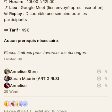
⏰
Horaire
: 10h00 à 12h00
📍
Lieu
: Google Meet (lien envoyé après inscription)
💻
Replay
: Disponible une semaine pour les
participants
​🎟
Tarif
: 49€
Aucun prérequis nécessaire
.
Places limitées pour favoriser les échanges.
Hosted By
Annelise Stern
Sarah Maurin (ART GIRLS)
Annelise
20 Went
Héloïse ROUEAU, Testut and 18 others