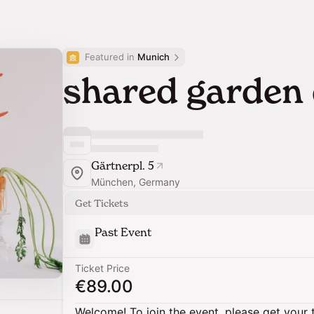
Featured in 
Munich
shared garden
Gärtnerpl. 5
München, Germany
Get Tickets
Past Event
Ticket Price
€89.00
Welcome! To join the event, please get your 