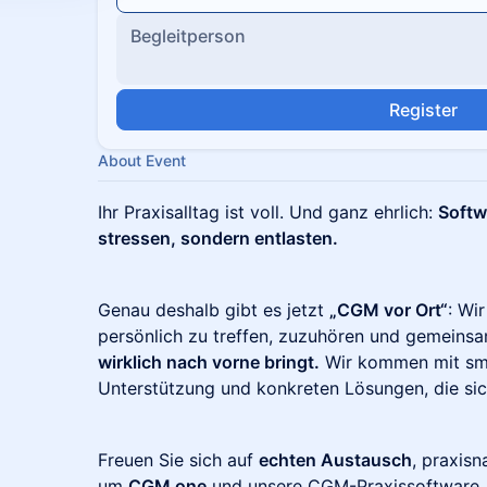
Begleitperson
Register
About Event
Ihr Praxisalltag ist voll. Und ganz ehrlich:
Softw
stressen, sondern entlasten.
Genau deshalb gibt es jetzt
„CGM vor Ort“
: Wi
persönlich zu treffen, zuzuhören und gemeins
wirklich nach vorne bringt.
Wir kommen mit sma
Unterstützung und konkreten Lösungen, die sic
Freuen Sie sich auf
echten Austausch
, praxis
um
CGM one
und unsere CGM-Praxissoftware. M