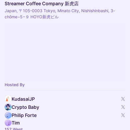
Streamer Coffee Company 新虎店
Japan, 〒105-0003 Tokyo, Minato City, Nishishinbashi, 3-
chōme−5−９ HOYO新虎ビル
Hosted By
KudasaiJP
Crypto Baby
Philip Forte
Tim
157 Went