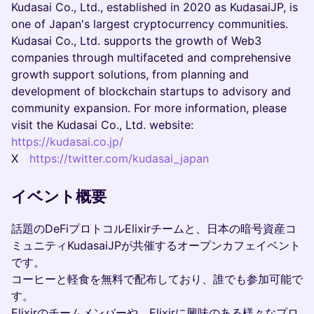
Kudasai Co., Ltd., established in 2020 as KudasaiJP, is
one of Japan's largest cryptocurrency communities.
Kudasai Co., Ltd. supports the growth of Web3
companies through multifaceted and comprehensive
growth support solutions, from planning and
development of blockchain startups to advisory and
community expansion. For more information, please
visit the Kudasai Co., Ltd. website:
https://kudasai.co.jp/
X
https://twitter.com/kudasai_japan
イベント概要
話題のDeFiプロトコル​Elixirチームと、日本の暗号資産コ
ミュニティKudasaiJPが共催するオープンカフェイベント
です。
コーヒーと軽食を無料で配布しており、誰でも参加可能で
す。
Elixirのチームメンバーや、Elixirに興味のある様々なプロ