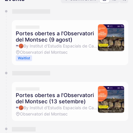
You have 0 events pending approval by the
calendar admin.
They will show up on the schedule once approved
Portes obertes a l'Observatori
del Montsec (9 agost)
By Institut d'Estudis Espacials de Catalunya (IEEC) & Observatori del Montsec (OdM)
Observatori del Montsec
Waitlist
Portes obertes a l'Observatori
del Montsec (13 setembre)
By Institut d'Estudis Espacials de Catalunya (IEEC) & Observatori del Montsec (OdM)
Observatori del Montsec