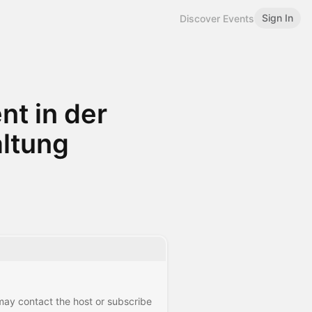
Sign In
Discover Events
t in der
ltung
 may contact the host or subscribe