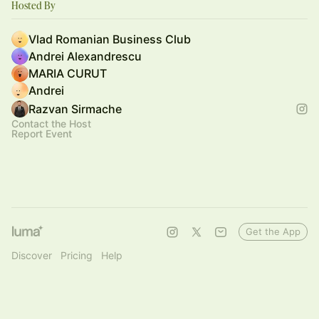
Hosted By
Vlad Romanian Business Club
Andrei Alexandrescu
MARIA CURUT
Andrei
Razvan Sirmache
Contact the Host
Report Event
Get the App
Discover
Pricing
Help