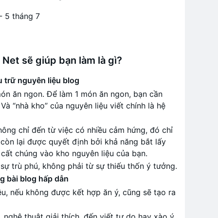
- 5 tháng 7
 Net sẽ giúp bạn làm là gì?
 trữ nguyên liệu blog
món ăn ngon. Để làm 1 món ăn ngon, bạn cần
Và “nhà kho” của nguyên liệu viết chính là hệ
hông chỉ đến từ việc có nhiều cảm hứng, đó chỉ
còn lại được quyết định bởi khả năng bắt lấy
cất chúng vào kho nguyên liệu của bạn.
 sự trù phú, không phải từ sự thiếu thốn ý tưởng.
g bài blog hấp dẫn
ều, nếu không được kết hợp ăn ý, cũng sẽ tạo ra
 nghệ thuật giải thích, đến viết tự do hay xào ý