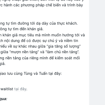
ực hành các phương pháp chế biến và trình bày
g tự tìm đường tới dạ dày của thực khách.
ông tự tìm đến khán giả.
h khán giả mục tiêu mà mình muốn hướng tới và
h nội dung để có được sự chú ý và niềm tin
hiểu về sự khác nhau giữa “gia tăng số lượng”
, giữa “mượn nền tảng” và “làm chủ nền tảng”.
ng nền tảng của riêng mình để kiểm soát mối
iả.
ao lưu cùng Tùng và Tuấn tại đây:
waitlist
tại đây
.
 qua:
m