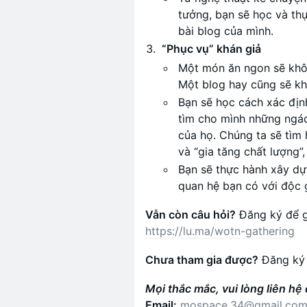
tưởng, bạn sẽ học và th
bài blog của mình.
“Phục vụ” khán giả
Một món ăn ngon sẽ khôn
Một blog hay cũng sẽ kh
Bạn sẽ học cách xác địn
tìm cho mình những ngác
của họ. Chúng ta sẽ tìm 
và “gia tăng chất lượng”
Bạn sẽ thực hành xây dự
quan hệ bạn có với độc g
Vẫn còn câu hỏi?
Đăng ký để gi
https://lu.ma/wotn-gathering
Chưa tham gia được?
Đăng ký 
Mọi thắc mắc, vui lòng liên hệ
Email:
mospace.34@gmail.co