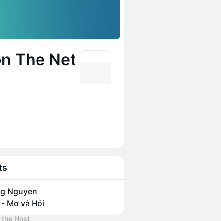
on The Net
ts
ng Nguyen
- Mơ và Hỏi
 the Host