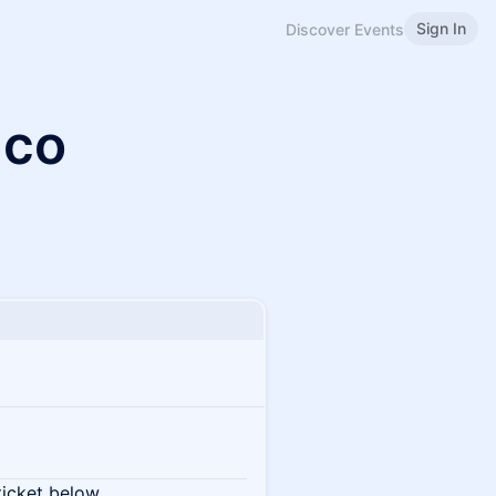
Sign In
Discover Events
ico
ticket below.