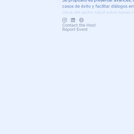
casos de éxito y facilitar diálogos en
clave del sector salud sobre temas
prescripción electrónica, adopción t
mejores prácticas
Contact the Host
Report Event