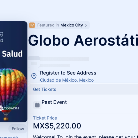
Featured in 
Mexico City
Globo Aerostát
Register to See Address
Ciudad de México, Mexico
Get Tickets
Past Event
Ticket Price
MX$5,220.00
Follow
Welcome! To join the event, please get your 
compartir