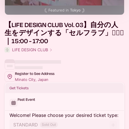
Featured in
Tokyo
【LIFE DESIGN CLUB Vol. 03】自分の人
生をデザインする「セルフラブ」✍🏼💌
｜15:00 - 17:00
LIFE DESIGN CLUB
Register to See Address
Minato City, Japan
Get Tickets
Past Event
Welcome! Please choose your desired ticket type:
STANDARD
Sold Out