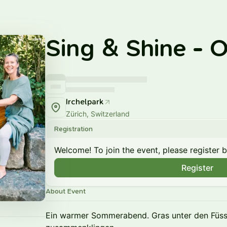
Sing & Shine - 
Irchelpark
Zürich, Switzerland
Registration
Welcome! To join the event, please register 
Register
About Event
Ein warmer Sommerabend. Gras unter den Füss