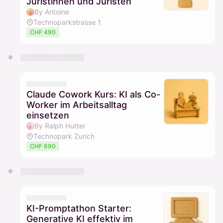
Juristinnen und Juristen
By Antoine
Technoparkstrasse 1
CHF 490
Claude Cowork Kurs: KI als Co-
Worker im Arbeitsalltag
einsetzen
By Ralph Hutter
Technopark Zurich
CHF 690
KI-Promptathon Starter:
Generative KI effektiv im