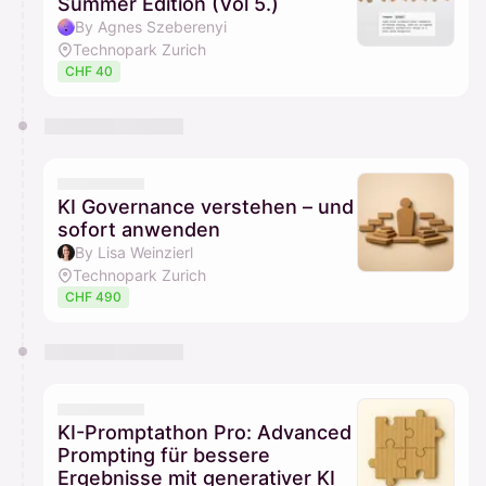
Summer Edition (Vol 5.)
By Agnes Szeberenyi
Technopark Zurich
CHF 40
KI Governance verstehen – und
sofort anwenden
By Lisa Weinzierl
Technopark Zurich
CHF 490
KI-Promptathon Pro: Advanced
Prompting für bessere
Ergebnisse mit generativer KI