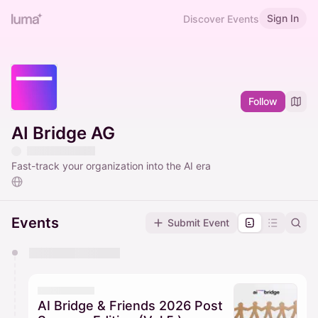
Sign In
Discover Events
Follow
AI Bridge AG
Fast-track your organization into the AI era
Events
Submit Event
You have 0 events pending approval by the
calendar admin.
They will show up on the schedule once approved
AI Bridge & Friends 2026 Post