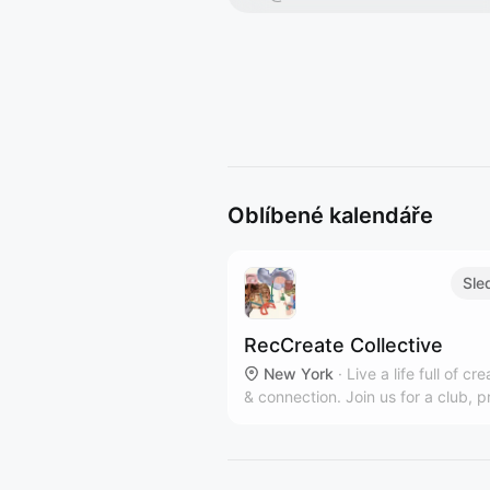
Oblíbené kalendáře
Sle
RecCreate Collective
New York
·
Live a life full of cre
& connection. Join us for a club, p
workshop or private event in our
communal Clinton Hill art studio.