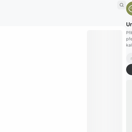
Um
Při
pře
kal