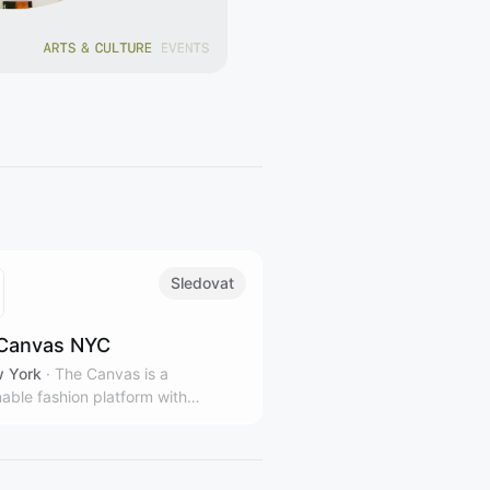
Sledovat
Canvas NYC
 York
·
The Canvas is a
nable fashion platform with
le stores and gallery spaces in
rk City, representing over 100
 and designers from over 40
ies.