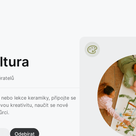
ltura
ratelů
 nebo lekce keramiky, připojte se
vou kreativitu, naučit se nové
ůrci.
Odebírat