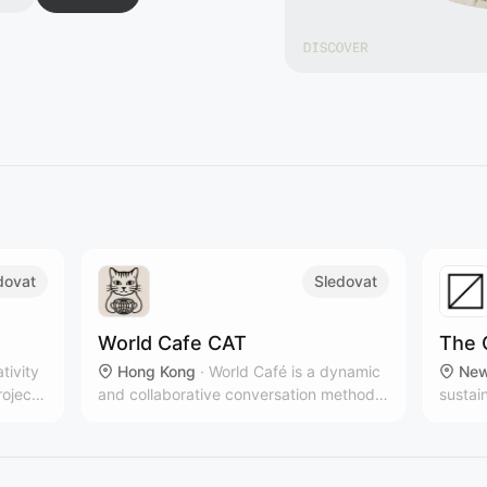
dovat
Sledovat
World Cafe CAT
The 
ativity
Hong Kong
·
World Café is a dynamic
New
roject,
and collaborative conversation method
sustai
that brings people together to share
multip
ideas, build connections, and co-create
New Yo
solutions in a relaxed, café-like
brands
atmosphere.
countr