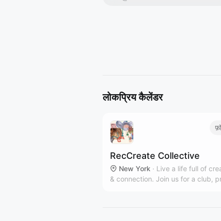
लोकप्रिय कैलेंडर
फ़
RecCreate Collective
New York
·
Live a life full of cre
& connection. Join us for a club, p
workshop or private event in our
communal Clinton Hill art studio.