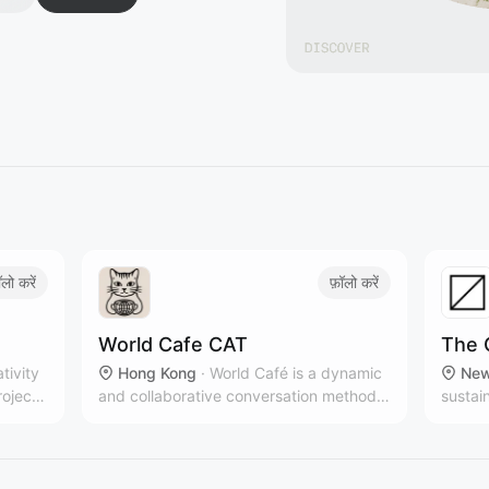
ॉलो करें
फ़ॉलो करें
World Cafe CAT
The 
ativity
Hong Kong
·
World Café is a dynamic
New
roject,
and collaborative conversation method
sustai
that brings people together to share
multip
ideas, build connections, and co-create
New Yo
solutions in a relaxed, café-like
brands
atmosphere.
countr