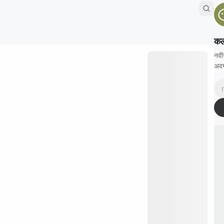
कल
नवी
अवग