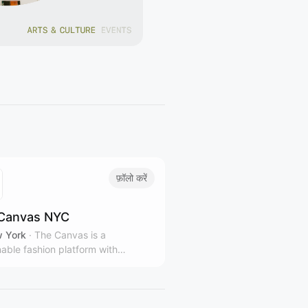
फ़ॉलो करें
Canvas NYC
 York
·
The Canvas is a
nable fashion platform with
le stores and gallery spaces in
rk City, representing over 100
 and designers from over 40
ies.