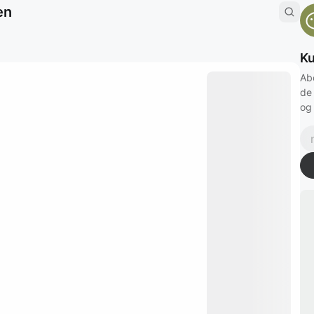
en
Ku
Ab
de
og