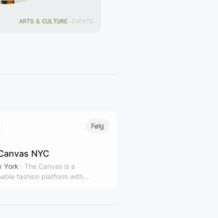
Følg
Canvas NYC
 York
·
The Canvas is a
nable fashion platform with
le stores and gallery spaces in
rk City, representing over 100
 and designers from over 40
ies.