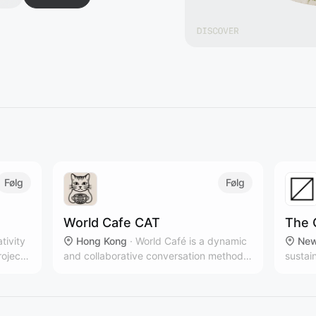
Følg
Følg
World Cafe CAT
The 
ativity
Hong Kong
·
World Café is a dynamic
New
roject,
and collaborative conversation method
sustai
that brings people together to share
multip
ideas, build connections, and co-create
New Yo
solutions in a relaxed, café-like
brands
atmosphere.
countr