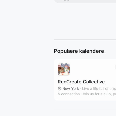
Populære kalendere
RecCreate Collective
New York
·
Live a life full of cre
& connection. Join us for a club, p
workshop or private event in our
communal Clinton Hill art studio.