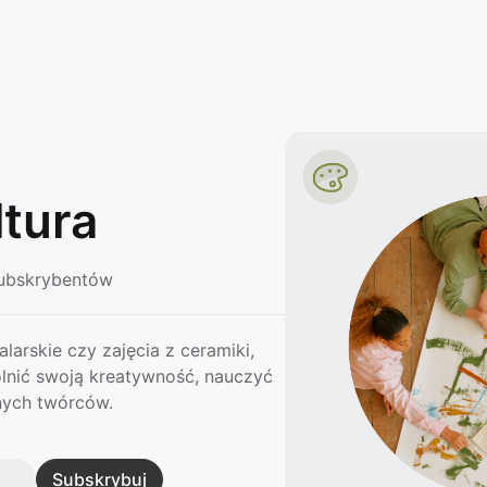
ltura
ubskrybentów
larskie czy zajęcia z ceramiki,
lnić swoją kreatywność, nauczyć
nych twórców.
Subskrybuj