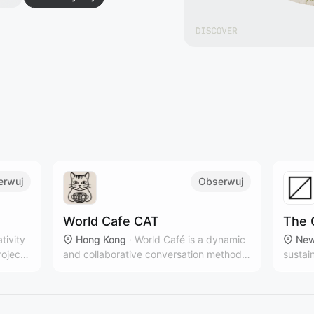
erwuj
Obserwuj
World Cafe CAT
The 
ativity
Hong Kong
·
World Café is a dynamic
New
roject,
and collaborative conversation method
sustai
that brings people together to share
multip
ideas, build connections, and co-create
New Yo
solutions in a relaxed, café-like
brands
atmosphere.
countr