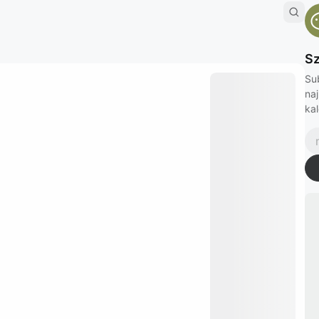
Sz
Su
na
kal