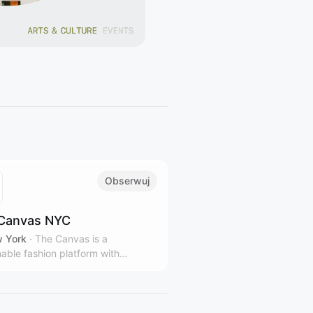
Obserwuj
Canvas NYC
 York
·
The Canvas is a
nable fashion platform with
le stores and gallery spaces in
rk City, representing over 100
 and designers from over 40
ies.