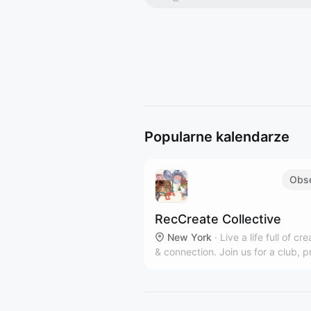
Popularne kalendarze
Obs
RecCreate Collective
New York
·
Live a life full of cre
& connection. Join us for a club, p
workshop or private event in our
communal Clinton Hill art studio.