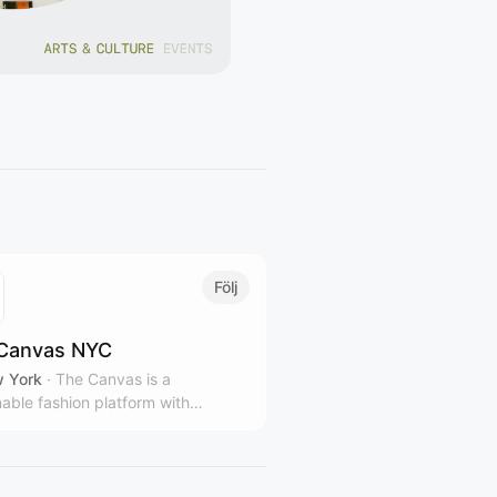
Följ
Canvas NYC
 York
·
The Canvas is a
nable fashion platform with
le stores and gallery spaces in
rk City, representing over 100
 and designers from over 40
ies.