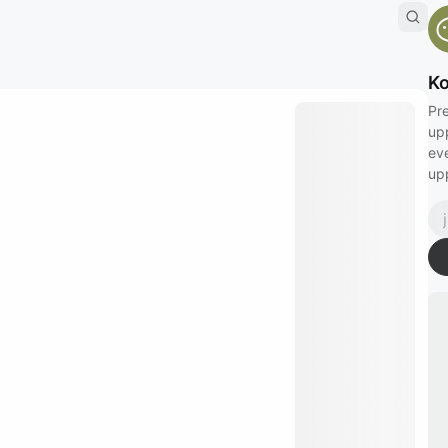
Ko
Pre
up
ev
up