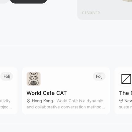
Följ
Följ
World Cafe CAT
The 
ativity
Hong Kong
·
World Café is a dynamic
New
roject,
and collaborative conversation method
sustai
that brings people together to share
multip
ideas, build connections, and co-create
New Yo
solutions in a relaxed, café-like
brands
atmosphere.
countr