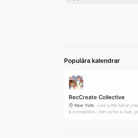
Populära kalendrar
RecCreate Collective
New York
·
Live a life full of cre
& connection. Join us for a club, p
workshop or private event in our
communal Clinton Hill art studio.