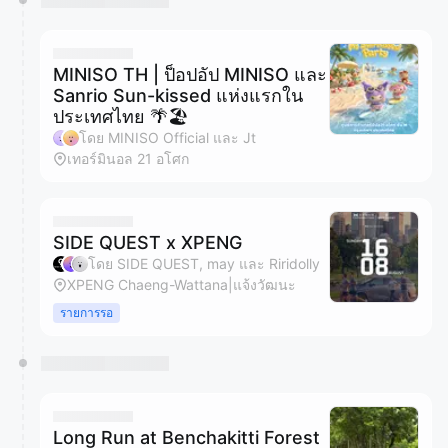
MINISO TH | ป็อปอัป MINISO และ
Sanrio Sun-kissed แห่งแรกใน
ประเทศไทย 🌴🏖️
โดย MINISO Official และ Jt
เทอร์มินอล 21​ อโศก
SIDE QUEST x XPENG
โดย SIDE QUEST, may และ Riridolly
XPENG Chaeng-Wattana|แจ้งวัฒนะ
รายการรอ
Long Run at Benchakitti Forest