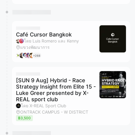
Café Cursor Bangkok
โดย Luis Romero และ Kenny
แขวงพัฒนาการ
+268
[SUN 9 Aug] Hybrid - Race
Strategy Insight from Elite 15 -
Luke Greer presented by X-
REAL sport club
โดย X-REAL Sport Club
ONTRACK CAMPUS - W DISTRICT
฿3,500