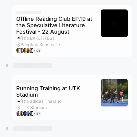
Offline Reading Club EP.19 at
the Speculative Literature
Festival - 22 August
โดย BKKLITFEST
Bangkok Kunsthalle
+106
Running Training at UTK
Stadium
โดย adidas Thailand
UTK Stadium
+187