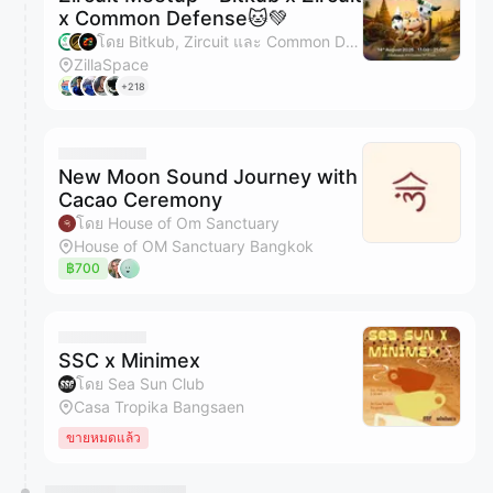
x Common Defense🐱💚
โดย Bitkub, Zircuit และ Common Defense
ZillaSpace
+218
New Moon Sound Journey with
Cacao Ceremony
โดย House of Om Sanctuary
House of OM Sanctuary Bangkok
฿700
SSC x Minimex
โดย Sea Sun Club
Casa Tropika Bangsaen
ขายหมดแล้ว