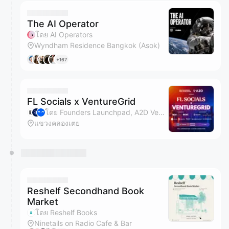
The AI Operator
โดย AI Operators
Wyndham Residence Bangkok (Asok)
+167
FL Socials x VentureGrid
โดย Founders Launchpad, A2D Ventures, Osome, Kiaora Ventures และ 1 คนอื่นๆ
แขวงคลองเตย
Reshelf Secondhand Book
Market
โดย Reshelf Books
Ninetails on Radio Cafe & Bar