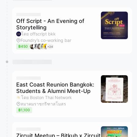
Off Script - An Evening of
Storytelling
โดย offscript bkk
Foundry’s co-working bar
฿450
+24
East Coast Reunion Bangkok:
Students & Alumni Meet-Up
โดย Boston Thai Network
สมาคมราชกรีฑาสโมสร
฿1,100
Zircuit Meetup – Bitkub x Zircuit