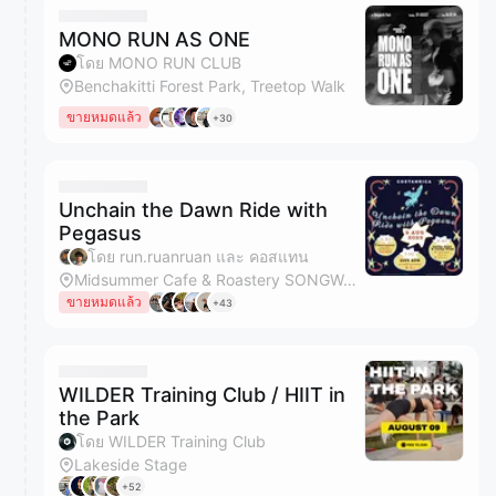
MONO RUN AS ONE
โดย MONO RUN CLUB
Benchakitti Forest Park, Treetop Walk
ขายหมดแล้ว
+30
Unchain the Dawn Ride with
Pegasus
โดย run.ruanruan และ คอสแทน
Midsummer Cafe & Roastery SONGWAT | Thai Coffee
ขายหมดแล้ว
+43
WILDER Training Club / HIIT in
the Park
โดย WILDER Training Club
Lakeside Stage
+52