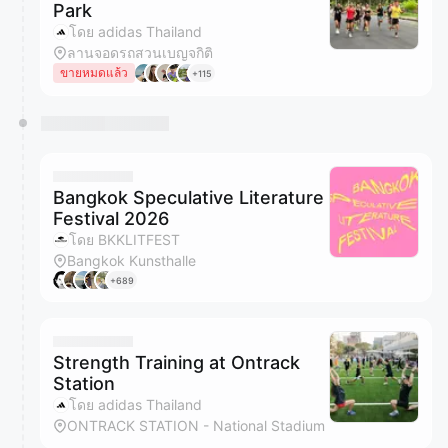
Park
โดย adidas Thailand
ลานจอดรถสวนเบญจกิติ
ขายหมดแล้ว
+115
Bangkok Speculative Literature
Festival 2026
โดย BKKLITFEST
Bangkok Kunsthalle
+689
Strength Training at Ontrack
Station
โดย adidas Thailand
ONTRACK STATION - National Stadium