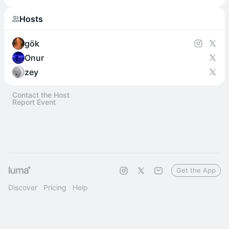
Hosts
gök
Onur
zey
Contact the Host
Report Event
Get the App
Discover
Pricing
Help