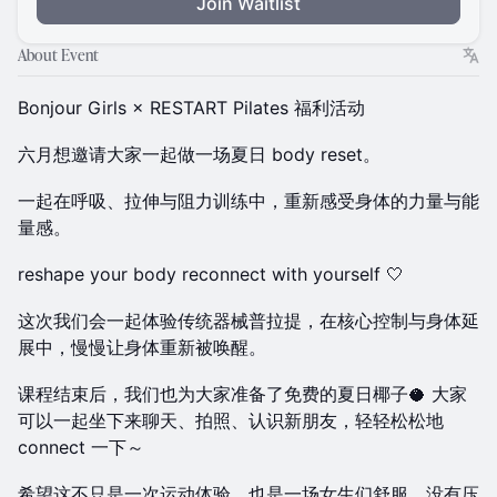
Join Waitlist
About Event
Bonjour Girls × RESTART Pilates 福利活动
六月想邀请大家一起做一场夏日 body reset。
一起在呼吸、拉伸与阻力训练中，重新感受身体的力量与能
量感。
reshape your body reconnect with yourself 🤍
这次我们会一起体验传统器械普拉提，在核心控制与身体延
展中，慢慢让身体重新被唤醒。
课程结束后，我们也为大家准备了免费的夏日椰子🥥 大家
可以一起坐下来聊天、拍照、认识新朋友，轻轻松松地
connect 一下～
希望这不只是一次运动体验，也是一场女生们舒服、没有压