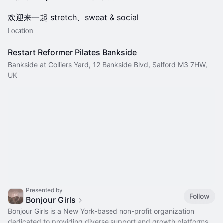
欢迎来一起 stretch、sweat & social
Location
Restart Reformer Pilates Bankside
Bankside at Colliers Yard, 12 Bankside Blvd, Salford M3 7HW,
UK
Presented by
Follow
Bonjour Girls
Bonjour Girls is a New York-based non-profit organization
dedicated to providing diverse support and growth platforms