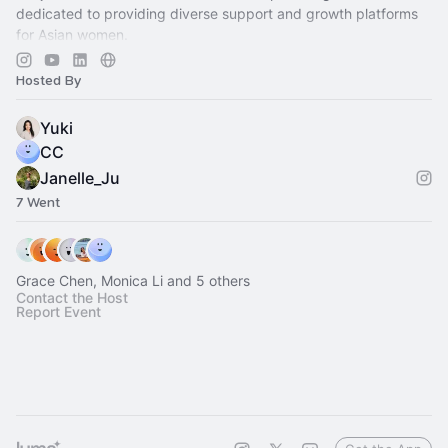
dedicated to providing diverse support and growth platforms
for Asian women.
We are Girls Only community!
Hosted By
bonjourgirls.org
Yuki
CC
Janelle_Ju
7 Went
Grace Chen, Monica Li and 5 others
Contact the Host
Report Event