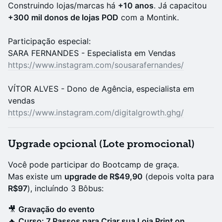
Construindo lojas/marcas há
+10 anos
. Já capacitou
+300 mil donos de lojas POD
com a Montink.
Participação especial:
SARA FERNANDES - Especialista em Vendas
https://www.instagram.com/sousarafernandes/
VÍTOR ALVES - Dono de Agência, especialista em
vendas
https://www.instagram.com/digitalgrowth.ghg/
Upgrade opcional (Lote promocional)
Você pode participar do Bootcamp de graça.
Mas existe um
upgrade de R$49,90
(depois volta para
R$97
), incluíndo 3 Bôbus:
🎥
Gravação do evento
🔥
Curso: 7 Passos para Criar sua Loja Print on