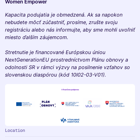
Women Empower
Kapacita podujatia je obmedzená. Ak sa napokon
nebudete môcť zúčastniť, prosíme, zrušte svoju
registráciu alebo nás informujte, aby sme mohli uvoľniť
miesto ďalším záujemcom.
Stretnutie je financované Európskou úniou
NextGenerationEU prostredníctvom Plánu obnovy a
odolnosti SR v rámci výzvy na posilnenie vzťahov so
slovenskou diaspórou (kód 10I02-03-V01).
Location