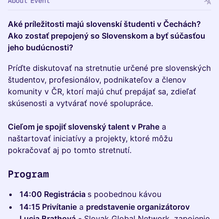
About Event
Aké príležitosti majú slovenskí študenti v Čechách?
Ako zostať prepojený so Slovenskom a byť súčasťou
jeho budúcnosti?
Príďte diskutovať na stretnutie určené pre slovenských
študentov, profesionálov, podnikateľov a členov
komunity v ČR, ktorí majú chuť prepájať sa, zdieľať
skúsenosti a vytvárať nové spolupráce.
Cieľom je spojiť slovenský talent v Prahe
a
naštartovať iniciatívy a projekty, ktoré môžu
pokračovať aj po tomto stretnutí.
Program
14:00 Registrácia
s poobednou kávou
14:15 Privítanie
a
predstavenie organizátorov
Lucia Brathová
- Slovak Global Network, zapojenie