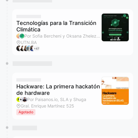
Tecnologías para la Transición
Climática
Por Sofia Bercheni y Oksana Zheleznova
UTN.BA
+47
Hackware: La primera hackatón
de hardware
Por Paisanos.io, SLA y Shuga
Gral. Enrique Martínez 525
Agotado