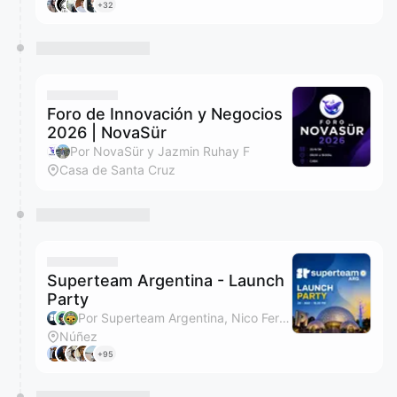
+32
Foro de Innovación y Negocios
2026 | NovaSür
Por NovaSür y Jazmin Ruhay F
Casa de Santa Cruz
Superteam Argentina - Launch
Party
Por Superteam Argentina, Nico Fernandez y Lothar
Núñez
+95