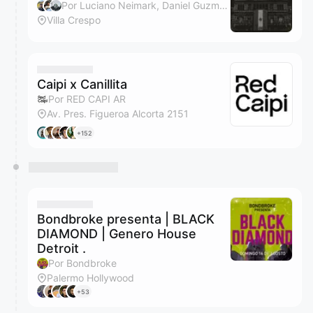
Por Luciano Neimark, Daniel Guzman y Federico Viera
Villa Crespo
Caipi x Canillita
Por RED CAPI AR
Av. Pres. Figueroa Alcorta 2151
+152
Bondbroke presenta | BLACK
DIAMOND | Genero House
Detroit .
Por Bondbroke
Palermo Hollywood
+53