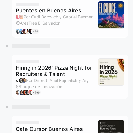
Puentes en Buenos Aires
Por Gadi Borovich y Gabriel Benmergui
AreaTres El Salvador
+94
Hiring in 2026: Pizza Night for
Recruiters & Talent
Por Diiirect, Ariel Rajmaliuk y Ary
Parque de Innovación
+490
Cafe Cursor Buenos Aires