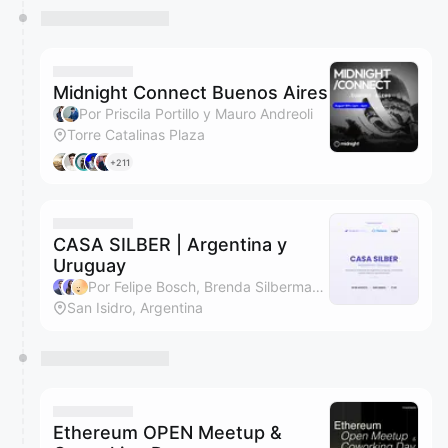
Midnight Connect Buenos Aires
Por Priscila Portillo y Mauro Andreoli
Torre Catalinas Plaza
+211
CASA SILBER | Argentina y
Uruguay
Por Felipe Bosch, Brenda Silberman, Santiago Beltrán, Agustina y 3 más
San Isidro, Argentina
Ethereum OPEN Meetup &