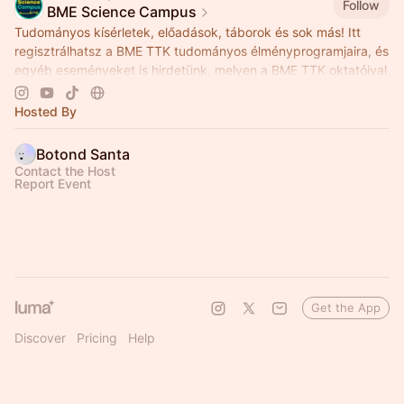
Follow
BME Science Campus
Tudományos kísérletek, előadások, táborok és sok más! Itt
regisztrálhatsz a BME TTK tudományos élményprogramjaira, és
egyéb eseményeket is hirdetünk, melyen a BME TTK oktatóival
találkozhattok!
Hosted By
Botond Santa
Contact the Host
Report Event
Get the App
Discover
Pricing
Help