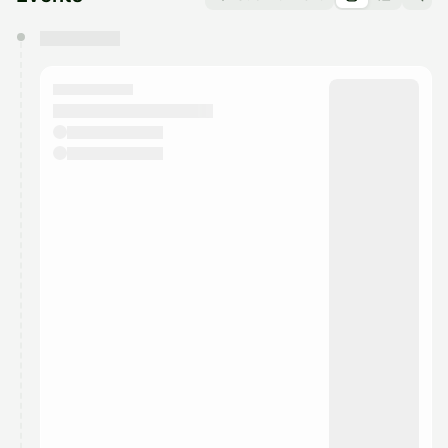
You have 0 events pending approval by the
calendar admin.
They will show up on the schedule once approved