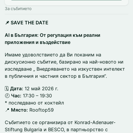
За събитието
📌 SAVE THE DATE
AI в България: От регулация към реални
приложения и въздействие
Имаме удоволствието да Ви поканим на
дискусионно събитие, базирано на най-новото ни
изследване „ Внедряването на изкуствен интелект
в публичния и частния сектор в България“.
🗓️
Дата:
12 май 2026 г.
🕗
Час:
17:30 – 19:30
* последвано от коктейл
📍
Място:
Rooftop59
Събитието се организира от Konrad-Adenauer-
Stiftung Bulgaria и BESCO, в партньорство с