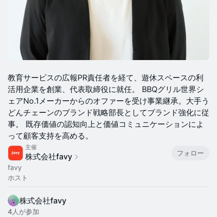
​教育サービスの広報PR責任者を経て、遊休スペースの利
活用企業を創業、代表取締役に就任。 BBQグリル世界シ
ェアNo.1メーカーからのオファーを受け事業継承。大手う
どんチェーンのブランド戦略部長としてブランド強化に従
事。 既存価値の認知向上と価値コミュニケーションによ
って顧客支持を高める。
主催
フォロー
株式会社favy
favy
ホスト
株式会社favy
4人が参加