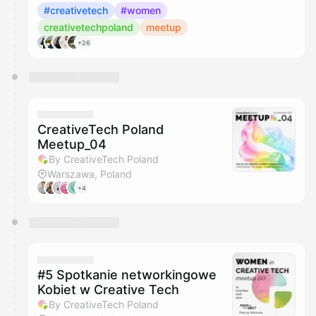
#creativetech
#women
creativetechpoland
meetup
+26
CreativeTech Poland
Meetup_04
By CreativeTech Poland
Warszawa, Poland
+4
#5 Spotkanie networkingowe
Kobiet w Creative Tech
By CreativeTech Poland