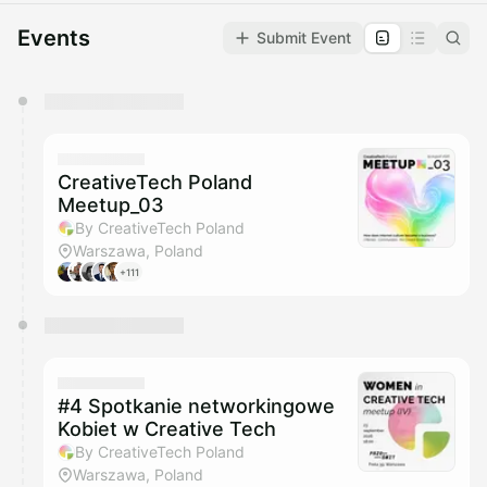
Events
Submit Event
You have 0 events pending approval by the
calendar admin.
They will show up on the schedule once approved
CreativeTech Poland
Meetup_03
By CreativeTech Poland
Warszawa, Poland
+111
#4 Spotkanie networkingowe
Kobiet w Creative Tech
By CreativeTech Poland
Warszawa, Poland