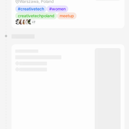
Warszawa, Poland
#creativetech
#women
creativetechpoland
meetup
+7