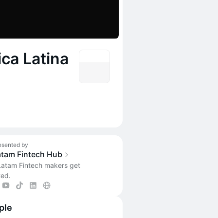
ca Latina
esented by
atam Fintech Hub
atam Fintech makers get
ed.
ple