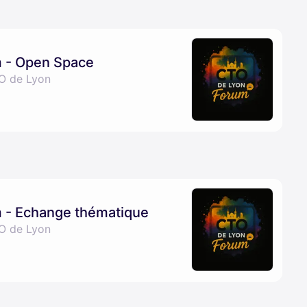
m - Open Space
O de Lyon
 - Echange thématique
O de Lyon