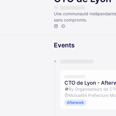
Une communauté indépendante p
sans compromis.
Events
You have 0 events pending a
They will show up on the schedu
CTO de Lyon - After
By Organisateurs de CT
Mutualité Préfecture M
Afterwork