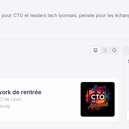
our CTO et leaders tech lyonnais, pensée pour les échan
pproval by the calendar admin.
le once approved
work de rentrée
O de Lyon
oncey