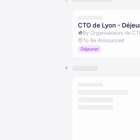
CTO de Lyon - Déjeu
By Organisateurs de CT
To Be Announced
Déjeuner