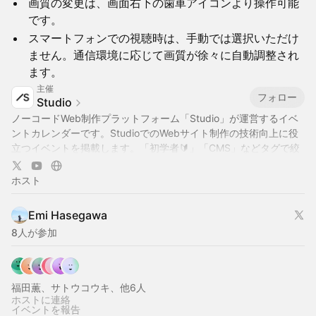
画質の変更は、画面右下の歯車アイコンより操作可能
です。
スマートフォンでの視聴時は、手動では選択いただけ
ません。通信環境に応じて画質が徐々に自動調整され
ます。
主催
フォロー
Studio
ノーコードWeb制作プラットフォーム「Studio」が運営するイベ
ントカレンダーです。StudioでのWebサイト制作の技術向上に役
立つイベントを掲載します。「初学者🔰」「CMS」などタグで絞
り込み表示も可能です。公式YouTubeでも様々な動画を公開中で
す →
https://www.youtube.com/@StudioJapan
ホスト
Emi Hasegawa
8人が参加
福田薫、サトウコウキ、他6人
ホストに連絡
イベントを報告