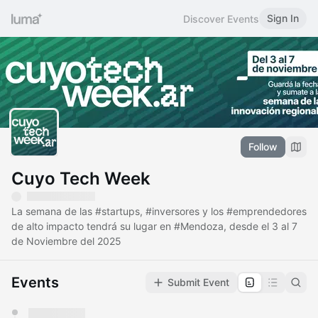
Sign In
Discover Events
Follow
Cuyo Tech Week
La semana de las
#startups
,
#inversores
y los
#emprendedores
de alto impacto tendrá su lugar en
#Mendoza
, desde el 3 al 7
de Noviembre del 2025
Events
Submit Event