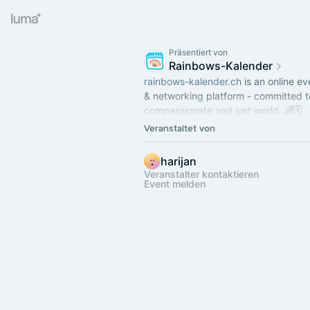
Präsentiert von
Rainbows-Kalender
rainbows-kalender.ch
is an online ev
& networking platform - committed 
compassionate and just world. 🌈🗓
Veranstaltet von
Check our TG-Group:
https://t.me/rainbows_kalender
harijan
Veranstalter kontaktieren
Event melden