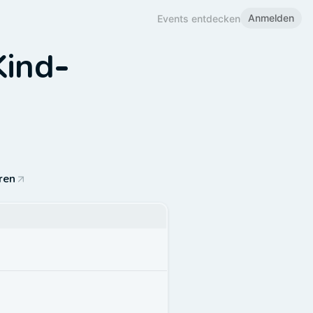
Anmelden
Events entdecken
Kind-
ren