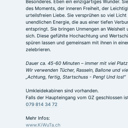
Besonderes. Eben ein einzigartiges Wunder. Sie
des Moments, der inneren Freiheit, der Leichti
urteilsfreien Liebe. Sie versprühen so viel Lich
unendlichen Energie, die aus einer tiefen Verb
entspringt. Sie bringen Unmengen an Weisheit u
sich. Diese gefühlte Hochachtung und Wertschä
spüren lassen und gemeinsam mit ihnen in ei
zelebrieren.
Dauer ca. 45-60 Minuten – immer mit viel Plat
Wir verwenden Tücher, Rasseln, Ballone und vie
„Achtung, fertig, Startschuss - Peng! Und los!“
Umkleidekabinen sind vorhanden.
Falls der Haupteingang vom GZ geschlossen ist
079 814 34 72
Mehr Infos:
www.KiWuTa.ch