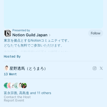
Presented by
Follow
Notion Guild Japan
東京を拠点とするNotionコミュニティです。
どなたでも無料でご参加いただけます。
参加規約・行動規範は以下をご確認ください。
Hosted By
https://basalt-tricorne-0b8.notion.site/Notion-Gui…
星野透馬（とうまろ）
13 Went
富永宗善, 高島進 and 11 others
Contact the Host
Report Event