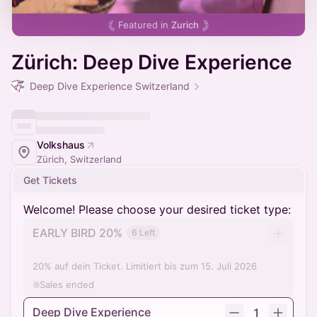
Featured in
Zurich
Zürich: Deep Dive Experience
Deep Dive Experience Switzerland
Volkshaus
Zürich, Switzerland
Get Tickets
Welcome! Please choose your desired ticket type:
EARLY BIRD 20%
6 Left
20% auf dein Ticket. Limitiert bis zum 15. Juli 2026
Sales ended
Deep Dive Experience
1