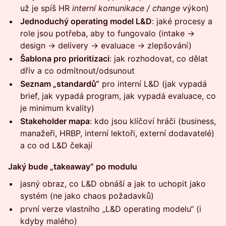
už je spíš HR
interní komunikace / change
výkon)
Jednoduchý operating model L&D
: jaké procesy a
role jsou potřeba, aby to fungovalo (intake →
design → delivery → evaluace → zlepšování)
Šablona pro prioritizaci
: jak rozhodovat, co dělat
dřív a co odmítnout/odsunout
Seznam „standardů“
pro interní L&D (jak vypadá
brief, jak vypadá program, jak vypadá evaluace, co
je minimum kvality)
Stakeholder mapa
: kdo jsou klíčoví hráči (business,
manažeři, HRBP, interní lektoři, externí dodavatelé)
a co od L&D čekají
Jaký bude „takeaway“ po modulu
jasný obraz, co L&D obnáší a jak to uchopit jako
systém (ne jako chaos požadavků)
první verze vlastního „L&D operating modelu“ (i
kdyby malého)