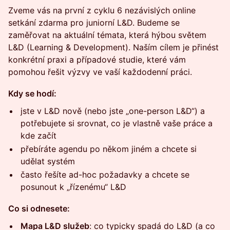
Zveme vás na první z cyklu 6 nezávislých online
setkání zdarma pro juniorní L&D. Budeme se
zaměřovat na aktuální témata, která hýbou světem
L&D (Learning & Development). Naším cílem je přinést
konkrétní praxi a případové studie, které vám
pomohou řešit výzvy ve vaší každodenní práci.
Kdy se hodí:
jste v L&D nově (nebo jste „one-person L&D“) a
potřebujete si srovnat, co je vlastně vaše práce a
kde začít
přebíráte agendu po někom jiném a chcete si
udělat systém
často řešíte ad-hoc požadavky a chcete se
posunout k „řízenému“ L&D
Co si odnesete:
Mapa L&D služeb
: co typicky spadá do L&D (a co