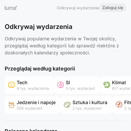
Zaloguj się
Odkrywaj wydarzenia
Odkrywaj wydarzenia
Odkrywaj popularne wydarzenia w Twojej okolicy,
przeglądaj według kategorii lub sprawdź niektóre z
doskonałych kalendarzy społeczności.
Przeglądaj według kategorii
Tech
SI
Klimat
4 tys.
wydarzenia
3 tys.
wydarzeń
617
wydar
Jedzenie i napoje
Sztuka i kultura
Fi
556
wydarzeń
2 tys.
wydarzeń
2 t