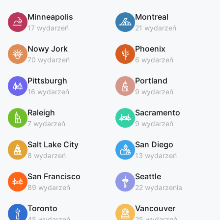
Minneapolis
Montreal
17 wydarzeń
21 wydarzeń
Nowy Jork
Phoenix
70 wydarzeń
6 wydarzeń
Pittsburgh
Portland
16 wydarzeń
9 wydarzeń
Raleigh
Sacramento
7 wydarzeń
9 wydarzeń
Salt Lake City
San Diego
8 wydarzeń
13 wydarzeń
San Francisco
Seattle
89 wydarzeń
22 wydarzenia
Toronto
Vancouver
45 wydarzeń
25 wydarzeń