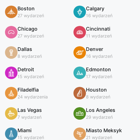
Boston
Calgary
27 wydarzeń
16 wydarzeń
Chicago
Cincinnati
27 wydarzeń
11 wydarzeń
Dallas
Denver
8 wydarzeń
16 wydarzeń
Detroit
Edmonton
15 wydarzeń
17 wydarzeń
Filadelfia
Houston
24 wydarzenia
8 wydarzeń
Las Vegas
Los Angeles
7 wydarzeń
29 wydarzeń
Miami
Miasto Meksyk
15 wydarzeń
21 wydarzeń