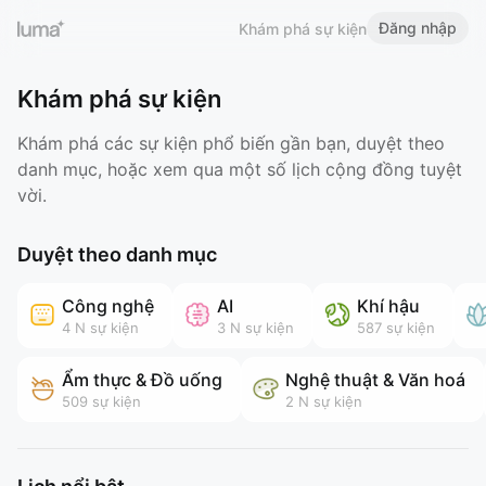
Đăng nhập
Khám phá sự kiện
Khám phá sự kiện
Khám phá các sự kiện phổ biến gần bạn, duyệt theo
danh mục, hoặc xem qua một số lịch cộng đồng tuyệt
vời.
Duyệt theo danh mục
Công nghệ
AI
Khí hậu
4 N
sự kiện
3 N
sự kiện
587
sự kiện
Ẩm thực & Đồ uống
Nghệ thuật & Văn hoá
509
sự kiện
2 N
sự kiện