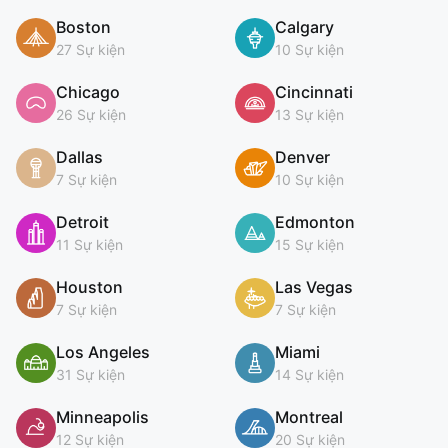
Boston
Calgary
27 Sự kiện
10 Sự kiện
Chicago
Cincinnati
26 Sự kiện
13 Sự kiện
Dallas
Denver
7 Sự kiện
10 Sự kiện
Detroit
Edmonton
11 Sự kiện
15 Sự kiện
Houston
Las Vegas
7 Sự kiện
7 Sự kiện
Los Angeles
Miami
31 Sự kiện
14 Sự kiện
Minneapolis
Montreal
12 Sự kiện
20 Sự kiện