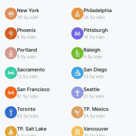
New York
Philadelphia
78 Sự kiện
24 Sự kiện
Phoenix
Pittsburgh
8 Sự kiện
16 Sự kiện
Portland
Raleigh
9 Sự kiện
9 Sự kiện
Sacramento
San Diego
12 Sự kiện
13 Sự kiện
San Francisco
Seattle
81 Sự kiện
21 Sự kiện
Toronto
TP. Mexico
42 Sự kiện
24 Sự kiện
TP. Salt Lake
Vancouver
9 Sự kiện
20 Sự kiện