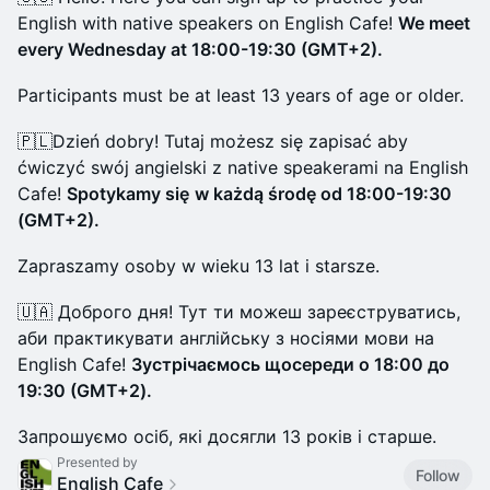
English with native speakers on English Cafe!
We meet
every Wednesday at 18:00-19:30 (GMT+2).
​Participants must be at least 13 years of age or older.
​🇵🇱Dzień dobry! Tutaj możesz się zapisać aby
ćwiczyć swój angielski z native speakerami na English
Cafe!
Spotykamy się
w każdą środę od 18:00-19:30
(GMT+2).
​Zapraszamy osoby w wieku 13 lat i starsze.
​🇺🇦 Доброго дня! Тут ти можеш зареєструватись,
аби практикувати англійську з носіями мови на
English Cafe!
Зустрічаємось щосереди о 18:00 до
19:30 (GMT+2).
​Запрошуємо осіб, які досягли 13 років і старше.
Presented by
Follow
English Cafe