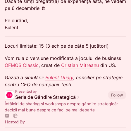
Dacă te simți pregătit(ă) de experiența asta, ne vedem
pe 6 decembrie 🥂
Pe curând,
Bülent
Locuri limitate: 15 (3 echipe de câte 5 jucători)
Vom rula o versiune modificată a jocului de business
OFMOS Classic
, creat de
Cristian Mitreanu
din US.
Gazdă a simulării:
Bülent Duagi
, consilier pe strategie
pentru CEO de companii Tech.
Presented by
Follow
Seria de Gândire Strategică
Întâlniri de sharing și workshops despre gândire strategică:
decizii mai bune despre ce faci pe mai departe
Hosted By