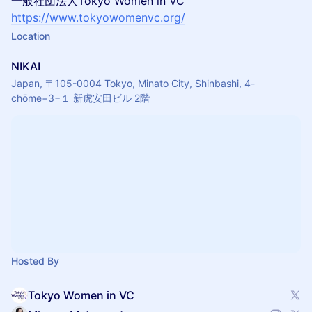
一般社団法人Tokyo Women in VC
https://www.tokyowomenvc.org/
Location
NIKAI
Japan, 〒105-0004 Tokyo, Minato City, Shinbashi, 4-
chōme−3−１ 新虎安田ビル 2階
Hosted By
Tokyo Women in VC