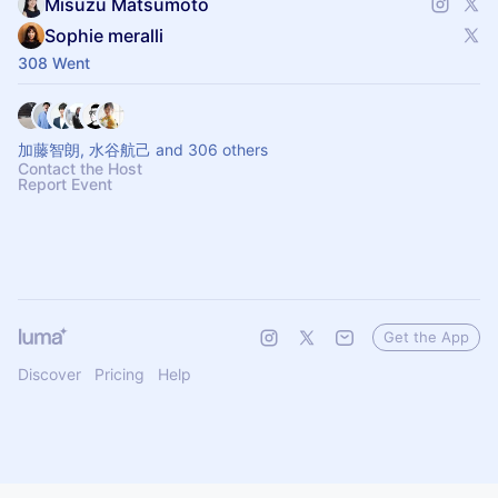
Misuzu Matsumoto
Sophie meralli
308 Went
加藤智朗, 水谷航己 and 306 others
Contact the Host
Report Event
Get the App
Discover
Pricing
Help