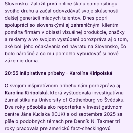
Slovensko. Založil prvú online školu compositingu
svojho druhu a začal odovzdávať svoje skúsenosti
ďalšej generácii mladých talentov. Dnes popri
spolupráci so slovenskými aj zahraničnými klientmi
pomáha firmám v oblasti vizuálnej produkcie, značky
a reklamy a vo svojom vystúpení porozpráva aj o tom,
aké boli jeho očakávania od návratu na Slovensko, čo
bolo náročné a čo mu pomohlo vybudovať si nové
zázemie doma.
20:55 Inšpiratívne príbehy – Karolína Kiripolská
O svojom inšpiratívnom príbehu nám porozpráva aj
Karolína Kiripolská
, ktorá vyštudovala investigatívnu
žurnalistiku na University of Gothenburg vo Švédsku.
Dva roky pôsobila ako reportérka v Investigatívnom
centre Jána Kuciaka (ICJK) a od septembra 2025 sa
píše o podobných témach pre Denník N. Takmer tri
roky pracovala pre americkú fact-checkingovú