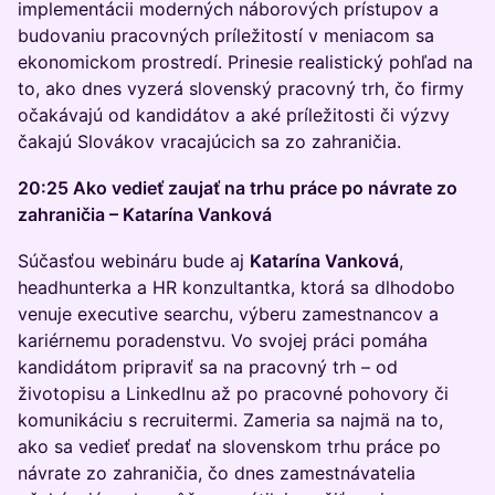
implementácii moderných náborových prístupov a
budovaniu pracovných príležitostí v meniacom sa
ekonomickom prostredí. Prinesie realistický pohľad na
to, ako dnes vyzerá slovenský pracovný trh, čo firmy
očakávajú od kandidátov a aké príležitosti či výzvy
čakajú Slovákov vracajúcich sa zo zahraničia.
20:25 Ako vedieť zaujať na trhu práce po návrate zo
zahraničia – Katarína Vanková
Súčasťou webináru bude aj
Katarína Vanková
,
headhunterka a HR konzultantka, ktorá sa dlhodobo
venuje executive searchu, výberu zamestnancov a
kariérnemu poradenstvu. Vo svojej práci pomáha
kandidátom pripraviť sa na pracovný trh – od
životopisu a LinkedInu až po pracovné pohovory či
komunikáciu s recruitermi. Zameria sa najmä na to,
ako sa vedieť predať na slovenskom trhu práce po
návrate zo zahraničia, čo dnes zamestnávatelia