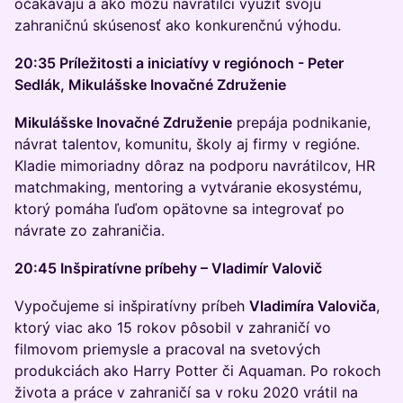
očakávajú a ako môžu navrátilci využiť svoju
zahraničnú skúsenosť ako konkurenčnú výhodu.
20:35 Príležitosti a iniciatívy v regiónoch - Peter
Sedlák, Mikulášske Inovačné Združenie
Mikulášske Inovačné Združenie
prepája podnikanie,
návrat talentov, komunitu, školy aj firmy v regióne.
Kladie mimoriadny dôraz na podporu navrátilcov, HR
matchmaking, mentoring a vytváranie ekosystému,
ktorý pomáha ľuďom opätovne sa integrovať po
návrate zo zahraničia.
20:45 Inšpiratívne príbehy – Vladimír Valovič
Vypočujeme si inšpiratívny príbeh
Vladimíra Valoviča
,
ktorý viac ako 15 rokov pôsobil v zahraničí vo
filmovom priemysle a pracoval na svetových
produkciách ako Harry Potter či Aquaman. Po rokoch
života a práce v zahraničí sa v roku 2020 vrátil na