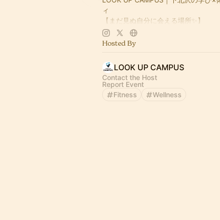
ィ
【まだ見ぬ自分に会える場所✨】
ヨガ・ダンス・演劇からビジネスセ
多彩なイベントを毎月開催中🎭
Hosted By
学びと実践、表現と挑戦が交差する
下北沢の新しいカルチャースペース
LOOK UP CAMPUS
📍 スタジオBASE（撮影・レッスン対
Contact the Host
Report Event
☕ カフェLUC併設
Fitness
Wellness
🤝 温かいコミュニティ
一歩踏み出したいあなたを応援します