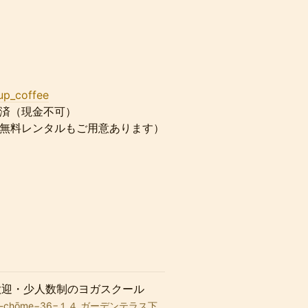
up_coffee
決済（現金不可）
（無料レンタルもご用意あります）
心者歓迎・少人数制のヨガスクール
zawa, 2-chōme−36−１４ ガーデンテラス下