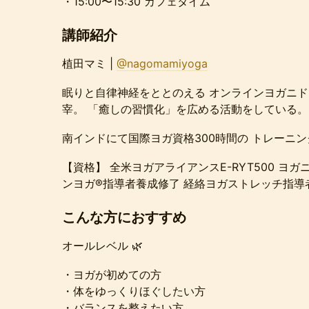
・15:00〜15:30 カフェタイム
講師紹介
植田マミ |
@nagomamiyoga
眠りと自律神経をととのえる オンラインヨガニ
宰。 「癒しの習慣化」を広める活動をしている。
南インドにて国際ヨガ資格300時間の トレーニ
【資格】 全米ヨガアライアンスE-RYT500 ヨ
ンヨガ®︎指導者養成修了 経絡ヨガストレッチ指導
こんな方におすすめ
オールレベル 🌿
・ヨガが初めての方
・体をゆっくりほぐしたい方
・バランスを整えたい方