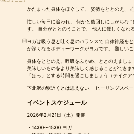
かたまった身体をほぐして、 姿勢をととのえ、 
ミナーまで
忙しい毎日に追われ、 何かと後回しにしがちな 
す。 自分がととのうことで、 他人に優しくなれ
ヨガは吸う息と吐く息のバランスで 自律神経をと
応）
が深くなるボディーワークがヨガです。 難しい
身体をととのえ、呼吸をふかめ、ととのえましょ
美味しいものをより美味しく感じることができま
「ほっ」とする時間を過ごしましょう（テイクア
下北沢の駅近くとは思えない、 ヒーリングスペー
イベントスケジュール
2026年2月21日（土）開催
・14:00〜15:00 ヨガ