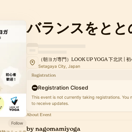
バランスをとと
Setagaya City, Japan
Registration
Registration Closed
This event is not currently taking registrations. You
to receive updates.
About Event
Follow
by nagomamiyoga
×体験コミュニテ