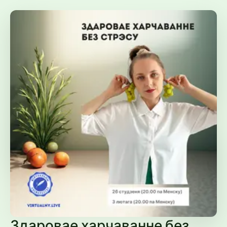
Здаровае харчаванне без