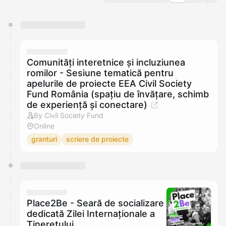
You have 0 events pending approval by the
calendar admin.
They will show up on the schedule once approved
Comunități interetnice și incluziunea
romilor - Sesiune tematică pentru
apelurile de proiecte EEA Civil Society
Fund România (spațiu de învățare, schimb
de experiență și conectare)
By Civil Society Fund
Online
granturi
scriere de proiecte
Place2Be - Seară de socializare
dedicată Zilei Internaționale a
Tineretului