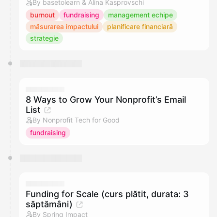
By basetolearn & Alina Kasprovschi
burnout
fundraising
management echipe
măsurarea impactului
planificare financiară
strategie
8 Ways to Grow Your Nonprofit’s Email
List
By Nonprofit Tech for Good
fundraising
Funding for Scale (curs plătit, durata: 3
săptămâni)
By Spring Impact