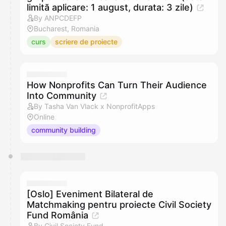
limită aplicare: 1 august, durata: 3 zile)
By ANPCDEFP
Bucharest, Romania
curs
scriere de proiecte
How Nonprofits Can Turn Their Audience
Into Community
By Tasha Van Vlack x NonprofitApps
Online
community building
[Oslo] Eveniment Bilateral de
Matchmaking pentru proiecte Civil Society
Fund România
By Civil Society Fund