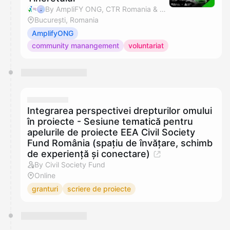
By AmpliFY ONG, CTR Romania & Rafael Barac
București, Romania
AmplifyONG
community manangement
voluntariat
Integrarea perspectivei drepturilor omului
în proiecte - Sesiune tematică pentru
apelurile de proiecte EEA Civil Society
Fund România (spațiu de învățare, schimb
de experiență și conectare)
By Civil Society Fund
Online
granturi
scriere de proiecte