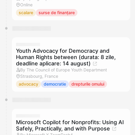
Online
scalare
surse de finanțare
Youth Advocacy for Democracy and
Human Rights between (durata: 8 zile,
deadline aplicare: 14 august)
By The Council of Europe Youth Department
Strasbourg, France
advocacy
democratie
drepturile omului
Microsoft Copilot for Nonprofits: Using AI
Safely, Practically, and with Purpose
By Microsoft X TeamTech4