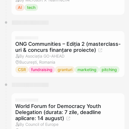
AI
tech
ONG Communities – Ediția 2 (masterclass-
uri & concurs finanțare proiecte)
By Asociația GO-AHEAD
București, Romania
CSR
fundraising
granturi
marketing
pitching
World Forum for Democracy Youth
Delegation (durata: 7 zile, deadline
aplicare: 14 august)
By Council of Europe