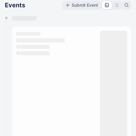
Events
Submit Event
You have 0 events pending approval by the
calendar admin.
They will show up on the schedule once approved