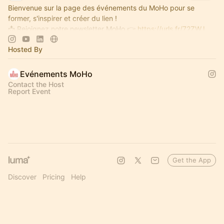
Bienvenue sur la page des événements du MoHo pour se
former, s'inspirer et créer du lien !
📩 Rejoignez notre newsletter MoHo 👉
https://urls.fr/72ZWJ_
Hosted By
Evénements MoHo
Contact the Host
Report Event
Get the App
Discover
Pricing
Help