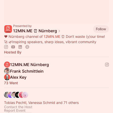
Presented by
Follow
12MIN.ME ⏰ Nürnberg
❤️ Nürnberg channel of
12MIN.ME
⏰ Don‘t waste (y)our time!
🚀 🌿Inspiring speakers, sharp ideas, vibrant community
Hosted By
12MIN.ME Nürnberg
Frank Schmittlein
Alex Key
73 Went
Tobias Pechtl, Vanessa Schmid and 71 others
Contact the Host
Report Event