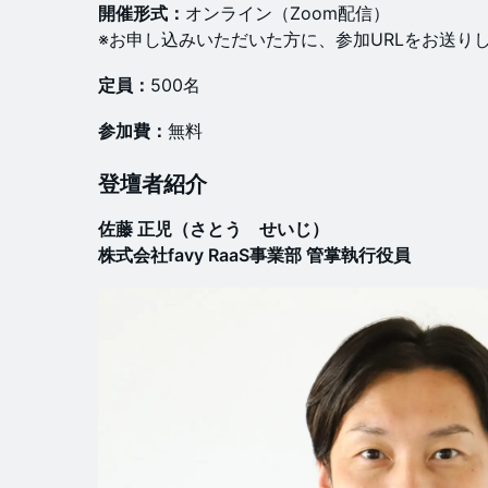
開催
形式：
​オンライン（Zoom配信）
※お申し込みいただいた方に、参加URLをお送り
定員：
500名
参加費：
​無料
​登壇者紹介
佐藤 正児（さとう せいじ）
株式会社favy RaaS事業部 管掌執行役員